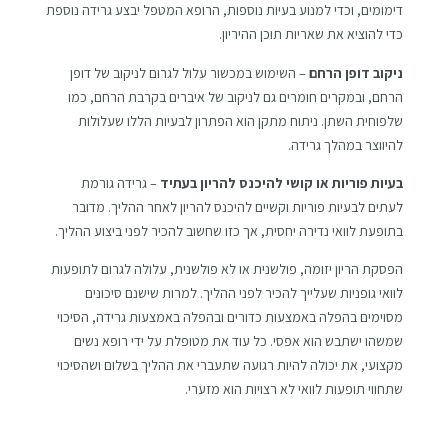
דימומים, וכדי למנוע בעיות נוספות, הרופא המטפל יבצע גרידה נוספת
כדי להוציא את שאריות תוכן ההיריון.
ניקוב דופן הרחם
– השימוש במכשור עלול לגרום לניקוב של דופן
הרחם, ובמקרים חומרים גם לניקוב של איברים בקרבת הרחם, כמו
שלפוחית השתן. ניתוח מתקן הוא הפתרון לבעיות הללו שעלולות
להיווצר במהלך גרידה.
בעיות פוריות או קושי להיכנס להריון בעתיד
– גרידה גורמת
לעתים לבעיות פוריות וקשיים להיכנס להריון לאחר ההליך. מדובר
בתופעת לוואי נדירה יחסית, אך כזו שחשוב להכיר לפני ביצוע ההליך.
הפסקת הריון יזומה, פולשנית או לא פולשנית, עלולה לגרום לתופעות
לוואי גופניות שעלייך להכיר לפני ההליך. למרות שישנם סיכונים
מסוימים בהפלה באמצעות כדורים ובהפלה באמצעות גרידה, הסיכוי
שמשהו ישתבש הוא אפסי. כל עוד את מטופלת על ידי רופא נשים
מקצועי, את יכולה להיות רגועה שתעברי את ההליך בשלום ושהסיכוי
שתחווי תופעות לוואי לא רצויות הוא מזערי.