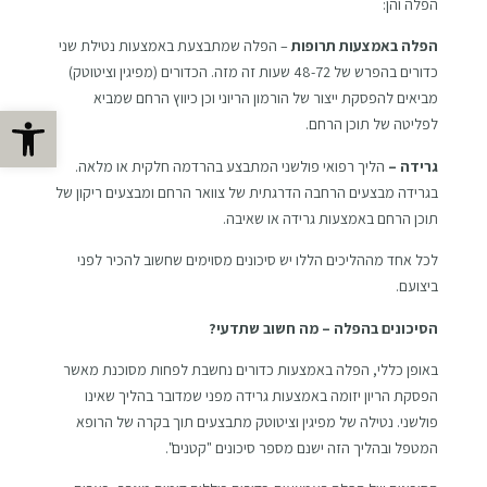
הפלה והן:
הפלה באמצעות תרופות
– הפלה שמתבצעת באמצעות נטילת שני
כדורים בהפרש של 48-72 שעות זה מזה. הכדורים (מפיגין וציטוטק)
מביאים להפסקת ייצור של הורמון הריוני וכן כיווץ הרחם שמביא
פתח
לפליטה של תוכן הרחם.
גרידה –
הליך רפואי פולשני המתבצע בהרדמה חלקית או מלאה.
בגרידה מבצעים הרחבה הדרגתית של צוואר הרחם ומבצעים ריקון של
תוכן הרחם באמצעות גרידה או שאיבה.
לכל אחד מההליכים הללו יש סיכונים מסוימים שחשוב להכיר לפני
ביצועם.
הסיכונים בהפלה – מה חשוב שתדעי?
באופן כללי, הפלה באמצעות כדורים נחשבת לפחות מסוכנת מאשר
הפסקת הריון יזומה באמצעות גרידה מפני שמדובר בהליך שאינו
פולשני. נטילה של מפיגין וציטוטק מתבצעים תוך בקרה של הרופא
המטפל ובהליך הזה ישנם מספר סיכונים "קטנים".