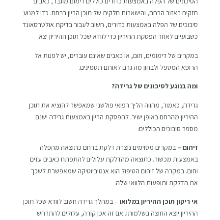
הסיכונים של הפלה באמצעות כדורים כוללים דימום מוגבר, כאבים
חזקים באזור הרחם, והישארות חלקית של תוכן הריון ברחם. כדי למנוע
סיבוכים של הפלה באמצעות כדורים, חשוב לעבור בדיקת אולטרסאונד
כשבועיים לאחר הפסקת ההיריון כדי לוודא שכל תוכן ההיריון יצא.
במקרים של דימומים, חום, או כאבים שאינם עוברים, יש לפנות אל
הרופא המטפל ולבחון מה גרם לאותם תסמינים.
ומה בנוגע לסיכונים של גרידה?
גרידה, כאמור, מהווה הליך רפואי פולשני שמאפשר להוציא את תוכן
ההיריון מהרחם באופן ישיר. להפסקת הריון באמצעות גרידה ישנם
מספר סיבוכים הכוללים:
זיהום –
במקרים מסוימים נוצרת דלקת ברחם כתוצאה מהפלה
באמצעות מכשור. כתוצאה מהדלקת עלולים להתפתח כאבים עזים
וחום. במקרה של זיהום הטיפול הוא אנטיביוטיקה שמאפשרת לשכך
את הדלקת ותופעות הלוואי שלה.
אי ריקון תוכן ההיריון במלואו
– במהלך גרידה חשוב לוודא שכל תוכן
ההיריון יוצא החוצה בשלמותו. אם זה אכן קורה, עלולים להתרחש