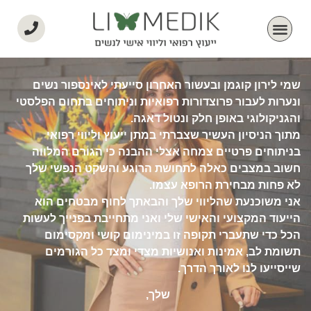
שמי לירון קוגמן ובעשור האחרון סייעתי לאינספור נשים
ונערות לעבור פרוצדורות רפואיות וניתוחים בתחום הפלסטי
והגניקולוגי באופן חלק ונטול דאגה.
מתוך הניסיון העשיר שצברתי במתן ייעוץ וליווי רפואי
בניתוחים פרטיים צמחה אצלי ההבנה כי הגורם המלווה
חשוב במצבים כאלה לתחושת הרוגע והשקט הנפשי שלך
לא פחות מבחירת הרופא עצמו.
אני משוכנעת שהליווי שלך והבאתך לחוף מבטחים הוא
הייעוד המקצועי והאישי שלי ואני מתחייבת בפנייך לעשות
הכל כדי שתעברי תקופה זו במינימום קושי ומקסימום
תשומת לב, אמינות ואנושיות מצדי ומצד כל הגורמים
שייסייעו לנו לאורך הדרך.
שלך,