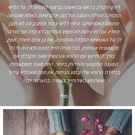
לירון היקרה. בראש ובראשונה ברצוני להודות לך על הליווי
התמיכה המילה הטובה ועל הבן אדם שאת. כאחת שמגיעה
מתחום האסתטיקה זכיתי לליווי צמוד ומחבק וזה לא מובן
מאליו. עברתי ניתוח לא פשוט והחלמה לא קלה אני מודה
לך על האנושיות ההכלה והתמיכה. את בן אדם מיוחד, אמין,
מקצוענית אמיתית, בכל פנייה היית זמינה ולא היה לי כל
צורך להתייעץ עם הרופא והרגשתי שאני מקבלת את
המענה המקצועי והמדויק ביותר. היית מאוד משמעותית
בבחירת הרופא שלי ובסוג הניתוח. אין ספק שאמליץ עלייך
ואשתמש בשירותייך בעתיד. בהערכה רבה
מלי