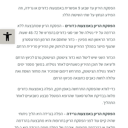
הפסקת היריון עד שבוע 9 אפשרית באמצעות כדורים או גרידה, וזה
המידע הנחוץ על שתי השיטות הללו:
הפסקת הריון באמצעות כדורים
– הפסקת הריון שמתבצעת ללא
פתח
הרדמה על ידי נטילה של שני סוגי כדורים בהפרש של 48-72 שעות.
הכדור הראשון הוא מפיגין – כדור שחוסם את הורמון הפרוגסטרון
שהגוף מייצר במהלך ההיריון וגורם לניתוק שק ההיריון מרירית הרחם.
הכדור השני שיש ליטול הוא כדור ציטוטק: הציטוטק גורם לכיווץ הרחם
וליציאה של תוכן ההיריון כשעתיים לאחר נטילתו. במשך מספר ימים
לאחר נטילת הציטוטק, מתרחש דימום שמזכיר את מחזור הווסת ואת
עלולה לחוות כאבים כתוצאה מכיווץ הרחם.
כדי לוודא שהפסקת התרחשה באופן תקין, הפלה באמצעות כדורים
מלווה בבדיקת אולטרסאונד שהרופא המטפל מבצע כשבועיים לאחר
התהליך.
הפסקת הריון באמצעות גרידה
– הפלה בגרידה היא הליך ניתוחי
שהיה קיים עוד לפני הפסקת הריון בתרופות והיא מתבצעת בהרדמה
מלאה או בהרדמה מקומית. אורכה של הפלה יזומה בגרידה הוא כ-20