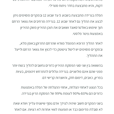
דקות, והיא מתבצעת בחדר ניתוח סטרילי.
הפלה בגרידה מתבצעת בשבוע 5 עד שבוע 12 ובמקרים מסוימים ניתן
לבצע את ההליך גם לאחר שבוע 12. בגרידה מרחיבים את צוואר הרחם
תוך שימוש באולטרסאונד ושואבים את תוכן ההיריון משק ההיריון
באמצעות צינור פלסטי.
לאחר ההליך הרופא המטפל מוודא שהרחם התרוקן באופן מלא,
ובמקרים מסוימים יש ליטול ציטוטק כדי לכווץ את צוואר הרחם ולייעל
את התהליך.
בהשוואה בין שני סוגי הפסקת ההיריון כדורים נחשבים להליך בטוח יותר
מפני שהם אינם פולשניים. בגרידה עלולים להתרחש זיהומים, בעיות
בפריון, כאבים, דימום חזק, והיווצרות קרישי דם.
בכל הנוגע לאחוזי הצלחה, אחוזי ההצלחה של הפלה באמצעות
כדורים הם 80%-90% לעומת 99% של הפסקת הריון בגרידה.
בשני המקרים חשוב שיהיה לצידך אדם נוסף שישגיח עלייך ויוודא שאת
לא סובלת מדימום כבד או תופעות לוואי אחרות לא רצויות. אם לאחר